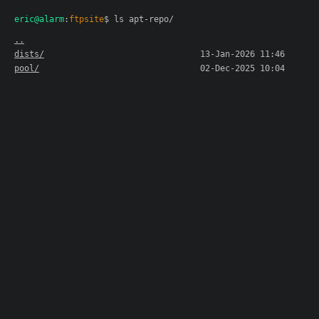
eric@alarm
:
ftpsite
$ ls apt-repo/
..
dists/
13-Jan-2026 11:46
pool/
02-Dec-2025 10:04